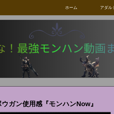
ホーム
アダル
ボウガン使用感『モンハンNow』