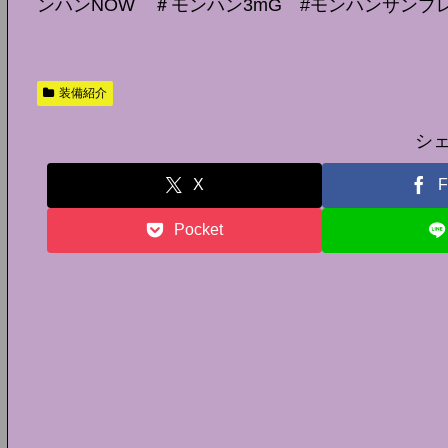
ンハンNOW ＃モンハン3mG #モンハンサンブレ
装備紹介
シ
X
F
Pocket