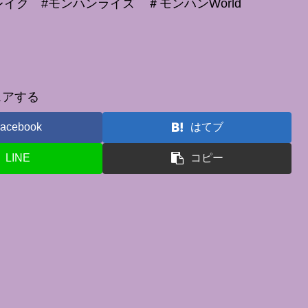
イク #モンハンライズ ＃モンハンWorld
ェアする
acebook
はてブ
LINE
コピー