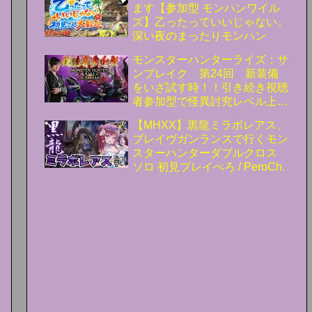
ます【参加型 モンハンワイル
ズ】乙ったっていいじゃない。
深い夜のまったりモンハン
モンスターハンターライズ：サ
ンブレイク 第24回 新装備
をいざ試す時！！引き続き視聴
者参加型で怪異討究レベル上
げ！！ #サンブレイク
【MHXX】黒龍ミラボレアス、
ブレイヴガンランスで行くモン
スターハンターダブルクロス
ソロ 初見プレイぺろ / PeroCh.