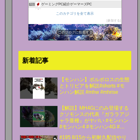
ゲーミングPC紹介ゲーマーズPC
7位
BTOパソコンはBuild To Orderの略
8位
このカテゴリを全て表示
ゲーミングBTOパソコン総研
9位
参加する
BTOパソコンチョイス
10位
にゃっちブログ
このブログに投票する
11位
しぶ研究所
12位
Valkyrie
13位
情報社会化黙示録
14位
新着記事
BTOゲーミングPCランキング
15位
【モンハン】ボルボロスの生態
とトリビアを解説#shorts #モ
ンハン解説 #mhw #mhrise
【解説】MH4Gにのみ登場する
クソモンスの代表『ガララアジ
ャラ亜種』がヤバい #モンハン
#モンハン4 #モンハン4G #ま
ーぼー #解説
#195 8/15から初耐久配信やり