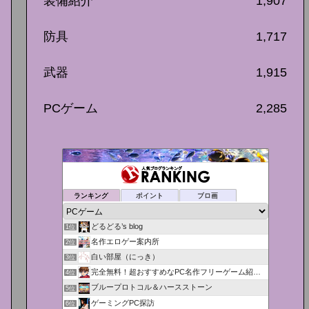
装備紹介
1,907
防具
1,717
武器
1,915
PCゲーム
2,285
ランキング
ポイント
ブロ画
どるどる’s blog
1位
名作エロゲー案内所
2位
白い部屋（にっき）
3位
完全無料！超おすすめなPC名作フリーゲーム紹介＆攻略！
4位
ブループロトコル＆ハースストーン
5位
ゲーミングPC探訪
6位