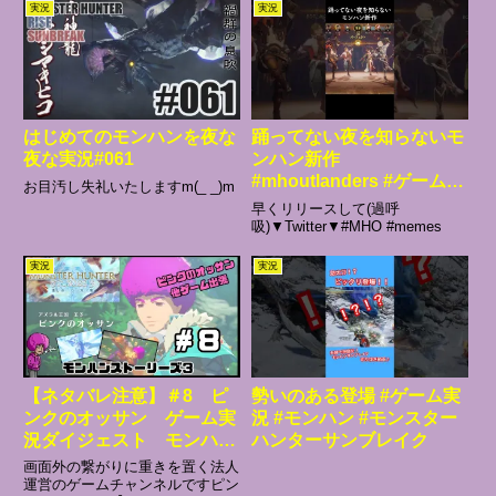
実況
実況
はじめてのモンハンを夜な
踊ってない夜を知らないモ
夜な実況#061
ンハン新作
#mhoutlanders #ゲーム実
お目汚し失礼いたしますm(_ _)m
況 #モンハンアウトランダ
早くリリースして(過呼
ーズ #ゲーム #mho
吸)▼Twitter▼#MHO #memes
実況
実況
【ネタバレ注意】＃8 ピ
勢いのある登場 #ゲーム実
ンクのオッサン ゲーム実
況 #モンハン #モンスター
況ダイジェスト モンハン
ハンターサンブレイク
ストーリーズ３
画面外の繋がりに重きを置く法人
運営のゲームチャンネルですピン