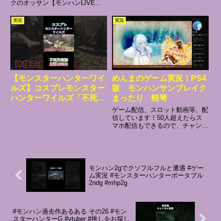
クのオッサン【モンハンLIVE】
毎日24：00～翌4：30 TikTokで
配信中他ゲーム枠：不定期20:00
実況
実況
～23:00こちらもTikTokで活動中
リアルイベント盛沢山！！弊社事
務...
【モンスターハンターワイ
めんまのゲーム実況！PS4
ルズ】コスプレモンスター
版 モンハンサンブレイク
ハンターワイルズ「不死川
まったり 軽弩
実弥、煉獄杏寿郎」#ゲー
ゲーム配信、スロット動画等、配
ム実況 #モンハンワイルズ
信しています！50人超えたらス
マホ配信もできるので、チャンネ
#shorts
ル登録、高評価応援よろしくお願
いします！！！
モンハン2gでクソフルフルと遭遇 #ゲー
ム実況 #モンスターハンターポータブル
2ndg #mhp2g
#モンハン過去作あるある その26 #モン
スターハンターG #vtuber #推しをお探し