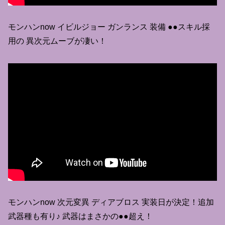
モンハンnow イビルジョー ガンランス 装備 ●●スキル採
用の 異次元ムーブが凄い！
モンハンnow 次元変異 ディアブロス 実装日が決定！追加
武器種も有り♪ 武器はまさかの●●超え！