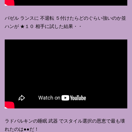
バゼル ランスに 不退転 ５付けたらどのぐらい強いのか並
ハンが ★１０ 相手に試した結果・・
ラドバルキンの睡眠 武器 でスタイル選択の恩恵で最も壊
れたのは●●だ！