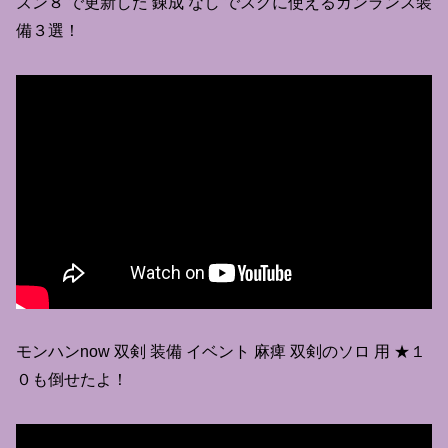
ズン８ で更新した 錬成 なし でスグに使えるガンランス装
備３選！
モンハンnow 双剣 装備 イベント 麻痺 双剣のソロ 用 ★１
０も倒せたよ！