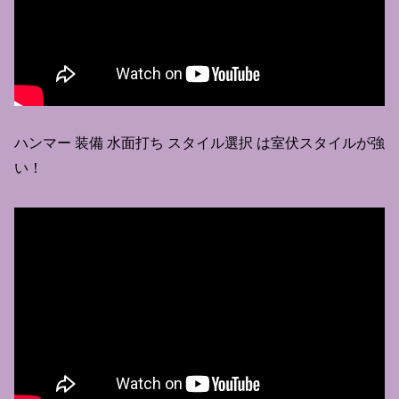
ハンマー 装備 水面打ち スタイル選択 は室伏スタイルが強
い！