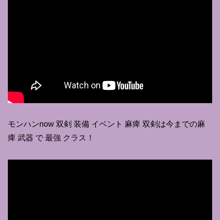
モンハンnow 双剣 装備 イベント 麻痺 双剣は今までの麻
痺 武器 で 最強 クラス！