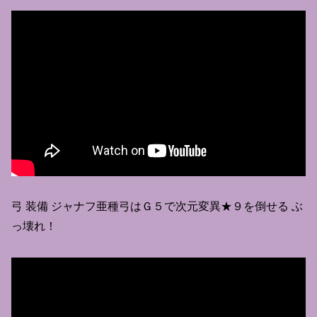
弓 装備 ジャナフ亜種弓はＧ５で次元変異★９を倒せる ぶ
っ壊れ！