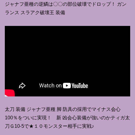
ジャナフ亜種の逆鱗は〇〇の部位破壊でドロップ！ ガン
ランス スラアク破壊王 装備
太刀 装備 ジャナフ亜種 脚 防具の採用でマイナス会心
100％をついに実現！ 新 凶会心装備が強いのかティガ太
刀Ｇ10-5で★１０モンスター相手に実戦♪