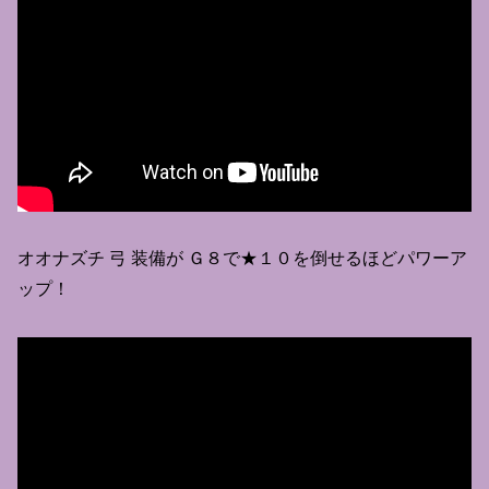
オオナズチ 弓 装備が Ｇ８で★１０を倒せるほどパワーア
ップ！