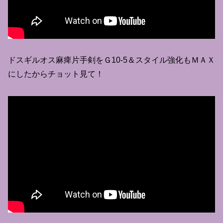
ドスギルオス麻痺片手剣をＧ10-5＆スタイル強化もＭＡＸ
にしたからチョット見て！