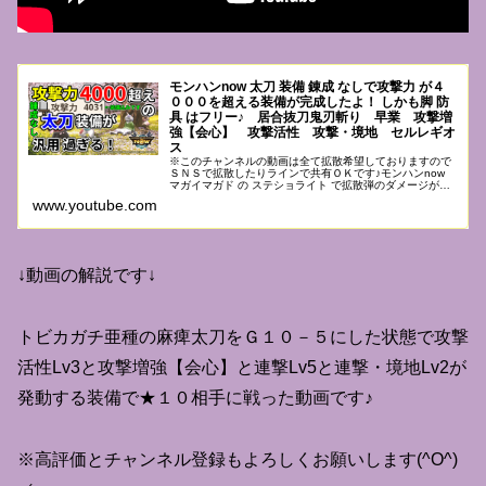
モンハンnow 太刀 装備 錬成 なしで攻撃力 が４
０００を超える装備が完成したよ！ しかも脚 防
具 はフリー♪ 居合抜刀鬼刃斬り 早業 攻撃増
強【会心】 攻撃活性 攻撃・境地 セルレギオ
ス
※このチャンネルの動画は全て拡散希望しておりますので
ＳＮＳで拡散したりラインで共有ＯＫです♪モンハンnow
マガイマガド の ステショライト で拡散弾のダメージが４
４００オーバー出せる装備が完成したよ♪モンハンnow ジ
www.youtube.com
ンオウガ ライト完全...
↓動画の解説です↓
トビカガチ亜種の麻痺太刀をＧ１０－５にした状態で攻撃
活性Lv3と攻撃増強【会心】と連撃Lv5と連撃・境地Lv2が
発動する装備で★１０相手に戦った動画です♪
※高評価とチャンネル登録もよろしくお願いします(^O^)