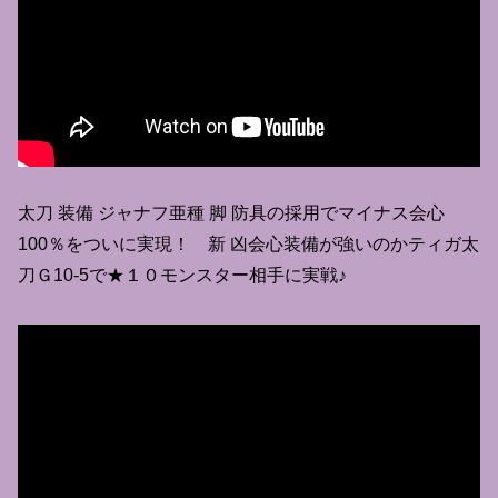
太刀 装備 ジャナフ亜種 脚 防具の採用でマイナス会心
100％をついに実現！ 新 凶会心装備が強いのかティガ太
刀Ｇ10-5で★１０モンスター相手に実戦♪