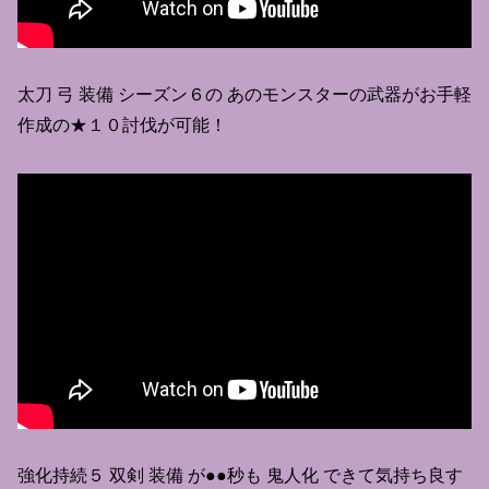
太刀 弓 装備 シーズン６の あのモンスターの武器がお手軽
作成の★１０討伐が可能！
強化持続５ 双剣 装備 が●●秒も 鬼人化 できて気持ち良す