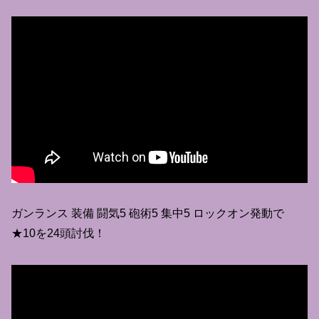
ガンランス 装備 闘気5 砲術5 集中5 ロックオン発動で
★10を24頭討伐！