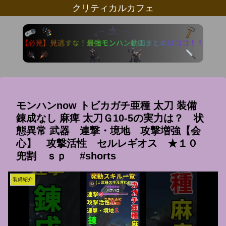
クリティカルカフェ
モンハンnow トビカガチ亜種 太刀 装備
錬成なし 麻痺 太刀Ｇ10-5の実力は？ 状
態異常 武器 連撃・境地 攻撃増強【会
心】 攻撃活性 セルレギオス ★１０
兜割 ｓｐ #shorts
装備紹介