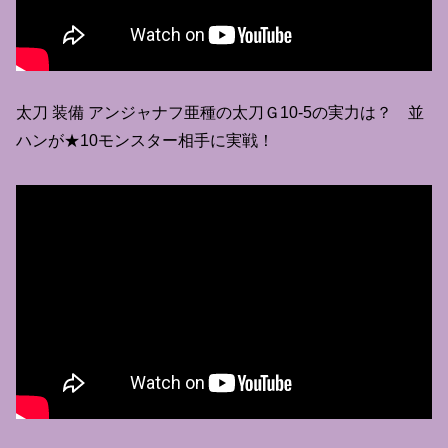
太刀 装備 アンジャナフ亜種の太刀Ｇ10-5の実力は？ 並
ハンが★10モンスター相手に実戦！