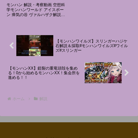
量産するエグすぎる裏設
説
モンハン 解説・考察動画 空想科
定”と瘴気の谷の三層構造
学モンハンワールド アイスボー
ン 瘴気の谷 ヴァルハザク解説ダ
設定について徹底解説・考
ラ・アマデュラ古代種 解説 考察
察！』【モンハン解説シリ
モンハンワイルズ/解説動画モン
ーズ】
ハン解説シリーズMH：モンスタ
ーハンター◆本動画に含まれる、
自然物などの映像素材は、...
【モンハンワイルズ】スリンガーハジケ
石解説＆採取#モンハンワイルズ#ワイル
ズ#スリンガー
【モンハンXX】鎧裂の重竜頭殻を集め
る！0から始めるモンハンXX！集会所を
進める！！
ホーム
解説