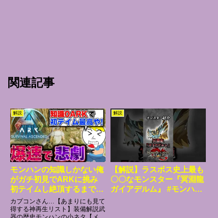
関連記事
解説
解説
モンハンの知識しかない俺
【解説】ラスボス史上最も
がガチ初見でARKに挑み
〇〇なモンスター『冥淵龍
初テイムし絶頂するまで 2
ガイアデルム』 #モンハン
日目【ARK初見実況】
#モンハンサンブレイク #
カプコンさん…【あまりにも見て
モンハンライズサンブレイ
得する神再生リスト】装備解説武
器の歴史モンハンの小ネタ【メン