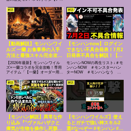
ク #まーぼー #解説
バーシップ登録ができるぞ。神ス
タンプ連打】ツイッターやってま
解説
解説
す！良かったらフォローしてねツ
イッター：【お願い】各企業様
へ。お仕事の依頼はツイッターの
Ｄ...
【動画解説】モンハンワイ
【モンハンnow】ログイン
ルズ 一蘭 お食事券の入手
できない不具合発表！7月2
方法と最強スキル完全攻略
日発表不具合を解説！【モ
【2026年最新】
ンスターハンターNow/モ
【2026年最新】モンハンワイル
モンハンNOWの再生リスト↓＃モ
ンハンNOW/モンハンなう/
ズ×一蘭コラボを完全攻略！専用
ンハンNOW ＃モンスターハン
アイテム「【一蘭】オーダー用
ターNOW ＃モンハンなう ＃
モンハンナウ】
紙」の確実な入手方法から、部位
モンハンnow ＃モンハンナウ#
破壊を促進する「赤い秘伝の術」
不具合 #ログインできないメンバ
解説
解説
やアイテム消費ゼロの「替玉術」
ーシップ登録はこちらからお願い
の最強スキル効果まで、効率的な
します！特典：スタンプ/バッジ
狩猟に必須の情報を徹底解説し
の利用、モンハンNOWの...
ま...
【モンハン解説】異常な作
【モンハンワイルズ】使え
り込み『”ヴァルハザクと
るとガチで強い神スキル2
瘴気が生物を操作し死骸を
選#なべぞー #モンハン #解